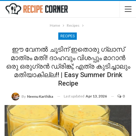
Home
Recipes
RECIPES
ഈ വേനൽ ചൂടിന് ഇതൊരു ഗ്ലാസ്‌
മാത്രം മതി! ദാഹവും വിശപ്പും മാറാൻ
ഒരു ഒരുഗ്രൻ ഡ്രിങ്ക്; എത്ര കുടിച്ചാലും
മതിയാകില്ല!! | Easy Summer Drink
Recipe
Last updated
Apr 13, 2026
0
By
Neenu Karthika