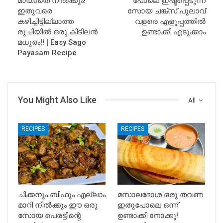
മായാതെ നിൽക്കും!
പോലെ ഇഷ്ടപ്പെടുന്ന
ഇതുവരെ
സോയ ചങ്ക്‌സ് പുലാവ്
കഴിച്ചിട്ടില്ലാത്ത
വളരെ എളുപ്പത്തിൽ
രുചിയിൽ ഒരു കിടിലൻ
ഉണ്ടാക്കി എടുക്കാം
മധുരം!! | Easy Sago
Payasam Recipe
You Might Also Like
All
RECIPES
RECIPES
ചിക്കനും ബീഫും എല്ലാം
മസാലദോശ ഒരു തവണ
മാറി നിൽക്കും ഈ ഒരു
ഇതുപോലെ ഒന്ന്
സോയ പെരട്ടിന്റെ
ഉണ്ടാക്കി നോക്കൂ!