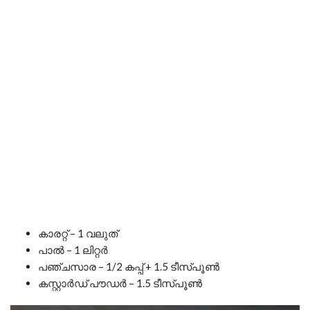
കാരറ്റ് – 1 വലുത്
പാൽ – 1 ലിറ്റർ
പഞ്ചസാര – 1/2 കപ്പ് + 1.5 ടീസ്പൂൺ
കസ്റ്റാർഡ് പൗഡർ – 1.5 ടീസ്പൂൺ