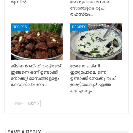
മുമ്പിൽ
ഹോട്ടലിലെ മസാല
ദോശയുടെ രുചി
രഹസ്യം…
RECIPES
RECIPES
കിടിലൻ ബീഫ് വരട്ടിയത്
തേങ്ങാ ചട്ണി
ഇങ്ങനെ ഒന്ന് ഉണ്ടാക്കി
ഇതുപോലെ ഒന്ന്
നോക്കൂ! മാസങ്ങളോളം
ഉണ്ടാക്കി നോക്കൂ രുചി
കേടാകില്ല ഈ…
ഇരട്ടിയാകും! എത്ര
കഴിച്ചാലും…
PREV
NEXT
LEAVE A REPLY