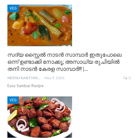
VEG
സദ്യ സ്റ്റൈൽ നാടൻ സാമ്പാർ ഇതുപോലെ
ഒന്ന് ഉണ്ടാക്കി നോക്കൂ; അസാധ്യ രുചിയിൽ
തനി നാടൻ കേരള സാമ്പാർ!! |…
NEENU KARTHIKA
May 9, 2026
0
Easy Sambar Recipe
VEG