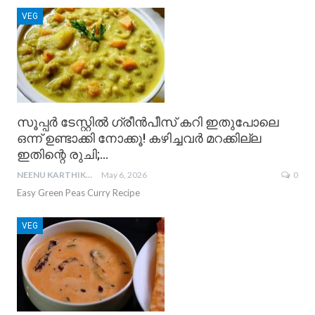
VEG
സൂപ്പർ ടേസ്റ്റിൽ ഗ്രീൻപീസ് കറി ഇതുപോലെ
ഒന്ന് ഉണ്ടാക്കി നോക്കൂ! കഴിച്ചവർ മറക്കില്ല
ഇതിന്റെ രുചി;…
NEENU KARTHIKA
May 6, 2026
0
Easy Green Peas Curry Recipe
VEG