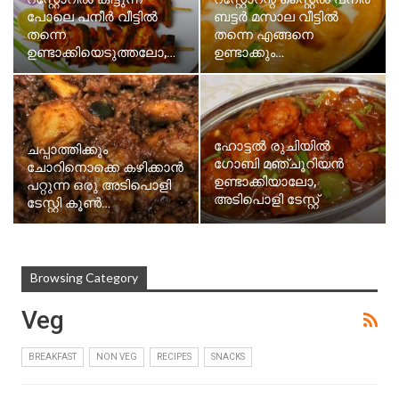
പോലെ പനീർ വീട്ടിൽ
ബട്ടർ മസാല വീട്ടിൽ
തന്നെ
തന്നെ എങ്ങനെ
ഉണ്ടാക്കിയെടുത്തലോ,…
ഉണ്ടാക്കും…
ഹോട്ടൽ രുചിയിൽ
ചപ്പാത്തിക്കും
ഗോബി മഞ്ചൂറിയൻ
ചോറിനൊക്കെ കഴിക്കാൻ
ഉണ്ടാക്കിയാലോ,
പറ്റുന്ന ഒരു അടിപൊളി
അടിപൊളി ടേസ്റ്റ്
ടേസ്റ്റി കൂൺ…
ആണുട്ടോ
Browsing Category
Veg
BREAKFAST
NON VEG
RECIPES
SNACKS