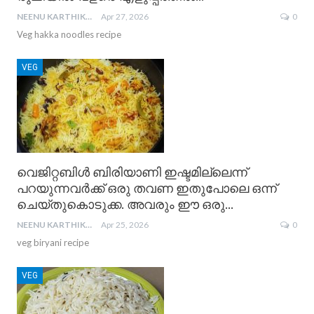
NEENU KARTHIKA
Apr 27, 2026
0
Veg hakka noodles recipe
VEG
വെജിറ്റബിൾ ബിരിയാണി ഇഷ്ടമില്ലെന്ന്
പറയുന്നവർക്ക് ഒരു തവണ ഇതുപോലെ ഒന്ന്
ചെയ്തുകൊടുക്ക. അവരും ഈ ഒരു…
NEENU KARTHIKA
Apr 25, 2026
0
veg biryani recipe
VEG