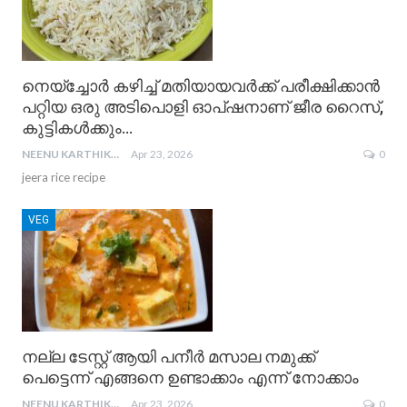
നെയ്ച്ചോർ കഴിച്ച് മതിയായവർക്ക് പരീക്ഷിക്കാൻ
പറ്റിയ ഒരു അടിപൊളി ഓപ്ഷനാണ് ജീര റൈസ്,
കുട്ടികൾക്കും…
NEENU KARTHIKA
Apr 23, 2026
0
jeera rice recipe
VEG
നല്ല ടേസ്റ്റ് ആയി പനീർ മസാല നമുക്ക്
പെട്ടെന്ന് എങ്ങനെ ഉണ്ടാക്കാം എന്ന് നോക്കാം
NEENU KARTHIKA
Apr 23, 2026
0