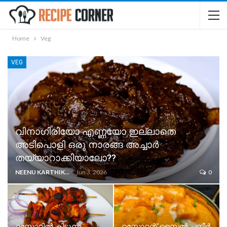
Home
Veg
VEG
വിനാഗിരിയോ എണ്ണയോ ഇല്ലാതെ
അടിപൊളി ഒരു നാരങ്ങ അച്ചാർ
തയ്യാറാക്കിയാലോ??
NEENU KARTHIKA
Jun 3, 2026
0
റസ്റ്റോറിൽ കിട്ടുന്ന
റസ്റ്റോറന്റ് സ്റ്റൈൽ പനീർ