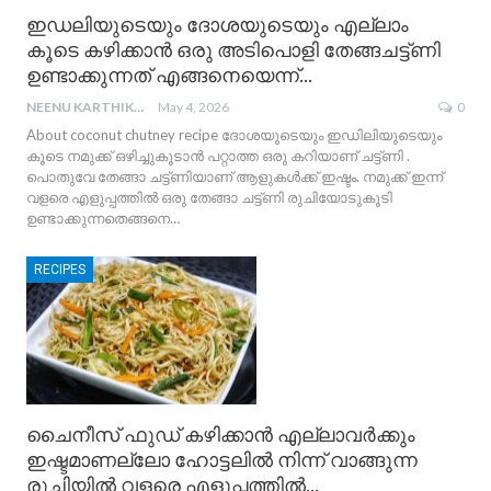
ഇഡലിയുടെയും ദോശയുടെയും എല്ലാം
കൂടെ കഴിക്കാൻ ഒരു അടിപൊളി തേങ്ങചട്ട്ണി
ഉണ്ടാക്കുന്നത് എങ്ങനെയെന്ന്…
NEENU KARTHIKA
May 4, 2026
0
About coconut chutney recipe
ദോശയുടെയും ഇഡിലിയുടെയും
കൂടെ നമുക്ക് ഒഴിച്ചുകൂടാൻ പറ്റാത്ത ഒരു കറിയാണ് ചട്ട്ണി .
പൊതുവേ തേങ്ങാ ചട്ട്ണിയാണ് ആളുകൾക്ക് ഇഷ്ടം. നമുക്ക് ഇന്ന്
വളരെ എളുപ്പത്തിൽ ഒരു തേങ്ങാ ചട്ട്ണി രുചിയോടുകൂടി
ഉണ്ടാക്കുന്നതെങ്ങനെ
…
RECIPES
ചൈനീസ് ഫുഡ്‌ കഴിക്കാൻ എല്ലാവർക്കും
ഇഷ്ടമാണല്ലോ ഹോട്ടലിൽ നിന്ന് വാങ്ങുന്ന
രുചിയിൽ വളരെ എളുപ്പത്തിൽ…