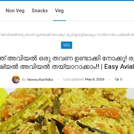
Non Veg
Snacks
Veg
 അവിയൽ ഒരു തവണ ഉണ്ടാക്കി നോക്കൂ! രുചി ഇരട്ടിയാകും! സദ്യ സ്പെഷ്യൽ അവിയ
VEG
് അവിയൽ ഒരു തവണ ഉണ്ടാക്കി നോക്കൂ! രു
്യൽ അവിയൽ തയ്യാറാക്കാം!! | Easy Avial 
Last updated
May 8, 2026
0
By
Neenu Karthika