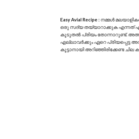
Easy Avial Recipe :
നമ്മൾ മലയാളികൾ
ഒരു സദ്യ തയ്യാറാക്കുക എന്നത് 
കൂടുതൽ പ്രിയം തോന്നാറുണ്ട്. അ
എല്ലാവർക്കും ഏറെ പ്രിയപ്പെട്ട 
കൂട്ടാനായി അറിഞ്ഞിരിക്കേണ്ട ചില 