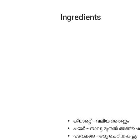
Ingredients
ക്യാരറ്റ് – വലിയ ഒരെണ്ണം
പയർ – നാലു മുതൽ അഞ്ചെണ
പടവലങ്ങ – ഒരു ചെറിയ കഷ്ണം