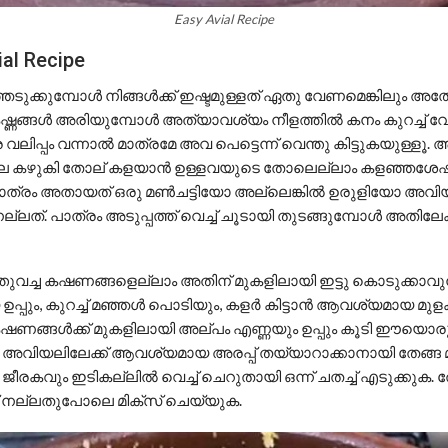
Easy Avial Recipe
al Recipe
്കുമ്പോൾ നിങ്ങൾക്ക് ഇഷ്ടമുള്ളത് ഏതു വേണമെങ്കിലും അതോ
കഷ്ണങ്ങൾ അരിയുമ്പോൾ അത്യാവശ്യം നീളത്തിൽ കനം കുറച്ച്
വലിപ്പം വന്നാൽ മാത്രമേ അവ പെട്ടെന്ന് വെന്തു കിട്ടുകയുള്ള
ലെ കഴുകി തോല് കളയാൻ ഉള്ളവയുടെ തോലെല്ലാം കളഞ്ഞശേഷം
 ഒരു പാത്രം അതായത് ഒരു മൺചട്ടിയോ അല്ലെങ്കിൽ ഉരുളിയോ അവ
ല്ലത്. പാത്രം അടുപ്പത്ത് വെച്ച് ചൂടായി തുടങ്ങുമ്പോൾ അതി
്തുവച്ച കഷണങ്ങളെല്ലാം അതിന് മുകളിലായി ഇട്ടു കൊടുക്ക
്പും, കുറച്ച് മഞ്ഞൾ പൊടിയും, കളർ കിട്ടാൻ ആവശ്യമായ മുള
കഷണങ്ങൾക്ക് മുകളിലായി അല്പം എണ്ണയും ഉപ്പും കൂടി ഈയൊരു
ിയലിലേക്ക് ആവശ്യമായ അരപ്പ് തയ്യാറാക്കാനായി തേങ്ങ മിക
 ജീരകവും ഇടികല്ലിൽ വെച്ച് ചെറുതായി ഒന്ന് ചതച്ച് എടുക്കുക. 
ച് നല്ലതുപോലെ മിക്സ് ചെയ്യുക.