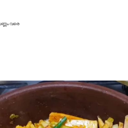
െണ്ണം വരെ