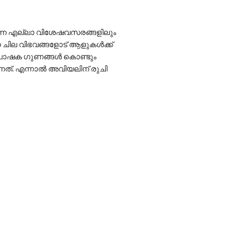
ന്നെ എല്ലാ വിശേഷവസരങ്ങളിലും
െ ചില വിഭവങ്ങളോട് ആളുകൾക്ക്
ം പോഷക ഗുണങ്ങൾ കൊണ്ടും
്നത്. എന്നാൽ അവിയലിന് രുചി