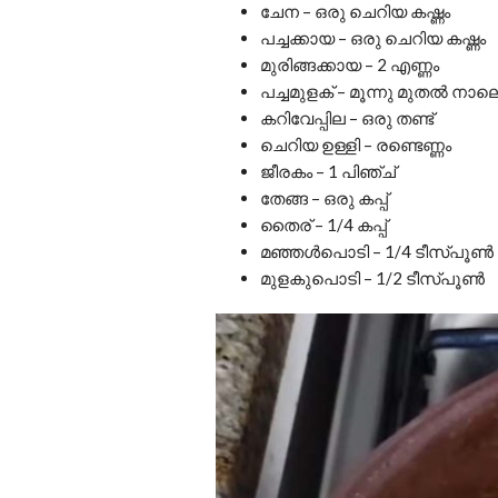
ചേന – ഒരു ചെറിയ കഷ്ണം
പച്ചക്കായ – ഒരു ചെറിയ കഷ്ണം
മുരിങ്ങക്കായ – 2 എണ്ണം
പച്ചമുളക് – മൂന്നു മുതൽ നാല
കറിവേപ്പില – ഒരു തണ്ട്
ചെറിയ ഉള്ളി – രണ്ടെണ്ണം
ജീരകം – 1 പിഞ്ച്
തേങ്ങ – ഒരു കപ്പ്
തൈര് – 1/4 കപ്പ്
മഞ്ഞൾപൊടി – 1/4 ടീസ്പൂൺ
മുളകുപൊടി – 1/2 ടീസ്പൂൺ