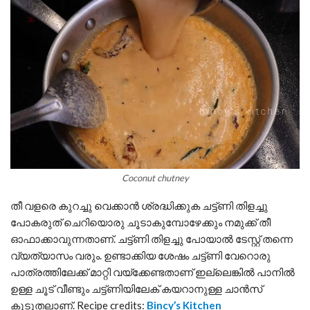
Coconut chutney
തീ വളരെ കുറച്ചു വെക്കാൻ ശ്രദ്ധിക്കുക ചട്ട്ണി തിളച്ചു
പോകരുത് ചെറിയൊരു ചൂടാകുമ്പോഴേക്കും നമുക്ക് തീ
ഓഫാക്കാവുന്നതാണ്. ചട്ട്ണി തിളച്ചു പോയാൽ ടേസ്റ്റ് തന്നെ
വ്യത്യാസം വരും. ഉണ്ടാക്കിയ ശേഷം ചട്ട്ണി വേറൊരു
പാത്രത്തിലേക്ക് മാറ്റി വയ്ക്കേണ്ടതാണ് ഇല്ലെങ്കിൽ പാനിൽ
ഉള്ള ചൂട് വീണ്ടും ചട്ട്ണിയിലേക് കയറാനുള്ള ചാൻസ്
കൂടുതലാണ്. Recipe credits:
Bincy’s Kitchen