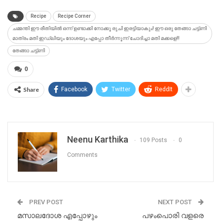
Recipe
Recipe Corner
ചമ്മന്തി ഈ രീതിയിൽ ഒന്ന് ഉണ്ടാക്കി നോക്കൂ രുചി ഇരട്ടിയാകും! ഈ ഒരു തേങ്ങാ ചട്ട്ണി
മാത്രം മതി ഇഡ്‌ലിയും ദോശയും എപ്പോ തീർന്നൂന്ന് ചോദിച്ചാ മതി മക്കളെ!!
തേങ്ങാ ചട്ട്ണി
0
Share
Facebook
Twitter
ReddIt
Neenu Karthika
109 Posts
0
Comments
PREV POST
NEXT POST
മസാലദോശ എപ്പോഴും
പഴംപൊരി വളരെ