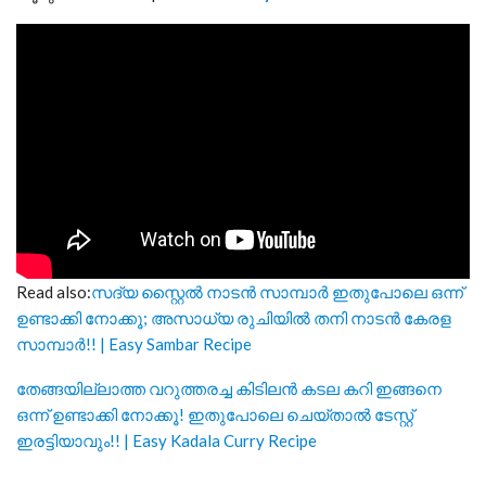
Read also:
സദ്യ സ്റ്റൈൽ നാടൻ സാമ്പാർ ഇതുപോലെ ഒന്ന്
ഉണ്ടാക്കി നോക്കൂ; അസാധ്യ രുചിയിൽ തനി നാടൻ കേരള
സാമ്പാർ!! | Easy Sambar Recipe
തേങ്ങയില്ലാത്ത വറുത്തരച്ച കിടിലൻ കടല കറി ഇങ്ങനെ
ഒന്ന് ഉണ്ടാക്കി നോക്കൂ! ഇതുപോലെ ചെയ്താൽ ടേസ്റ്റ്
ഇരട്ടിയാവും!! | Easy Kadala Curry Recipe