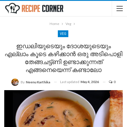
Home
Veg
VEG
ഇഡലിയുടെയും ദോശയുടെയും
എല്ലാം കൂടെ കഴിക്കാൻ ഒരു അടിപൊളി
തേങ്ങചട്ട്ണി ഉണ്ടാക്കുന്നത്
എങ്ങനെയെന്ന് കണ്ടാലോ
Last updated
May 4, 2026
0
By
Neenu Karthika