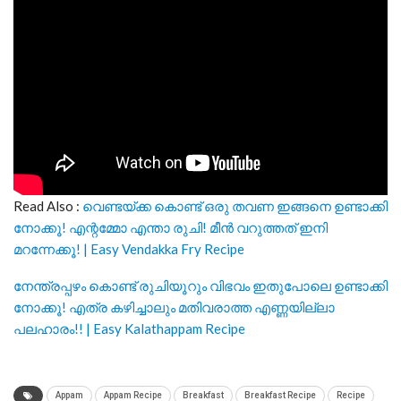
Read Also :
വെണ്ടയ്ക്ക കൊണ്ട് ഒരു തവണ ഇങ്ങനെ ഉണ്ടാക്കി
നോക്കൂ! എന്റമ്മോ എന്താ രുചി! മീൻ വറുത്തത് ഇനി
മറന്നേക്കൂ! | Easy Vendakka Fry Recipe
നേന്ത്രപ്പഴം കൊണ്ട് രുചിയൂറും വിഭവം ഇതുപോലെ ഉണ്ടാക്കി
നോക്കൂ! എത്ര കഴിച്ചാലും മതിവരാത്ത എണ്ണയില്ലാ
പലഹാരം!! | Easy Kalathappam Recipe
Appam
Appam Recipe
Breakfast
Breakfast Recipe
Recipe