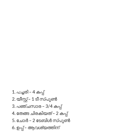
പച്ചരി – 4 കപ്പ്
യീസ്റ്റ് – 1 ടീ സ്പൂൺ
പഞ്ചസാര – 3/4 കപ്പ്
തേങ്ങ ചിരകിയത് – 2 കപ്പ്
ചോർ – 2 ടേബിൾ സ്പൂൺ
ഉപ്പ് – ആവശ്യത്തിന്