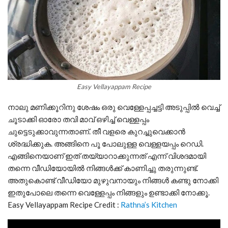
Easy Vellayappam Recipe
നാലു മണിക്കൂറിനു ശേഷം ഒരു വെള്ളേപ്പച്ചട്ടി അടുപ്പിൽ വെച്ച്
ചൂടാക്കി ഓരോ തവി മാവ് ഒഴിച്ച് വെള്ളപ്പം
ചുട്ടെടുക്കാവുന്നതാണ്. തീ വളരെ കുറച്ചുവെക്കാൻ
ശ്രദ്ധിക്കുക. അങ്ങിനെ പൂ പോലുള്ള വെള്ളയപ്പം റെഡി.
എങ്ങിനെയാണ് ഇത് തയ്യാറാക്കുന്നത് എന്ന് വിശദമായി
തന്നെ വീഡിയോയിൽ നിങ്ങൾക്ക് കാണിച്ചു തരുന്നുണ്ട്.
അതുകൊണ്ട് വീഡിയോ മുഴുവനായും നിങ്ങൾ കണ്ടു നോക്കി
ഇതുപോലെ തന്നെ വെള്ളേപ്പം നിങ്ങളും ഉണ്ടാക്കി നോക്കൂ.
Easy Vellayappam Recipe Credit :
Rathna’s Kitchen