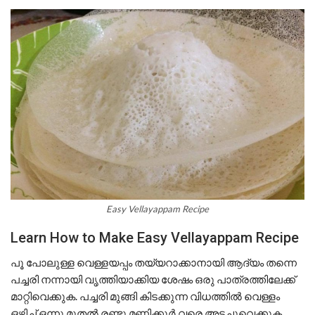
Easy Vellayappam Recipe
Learn How to Make Easy Vellayappam Recipe
പൂ പോലുള്ള വെള്ളയപ്പം തയ്യറാക്കാനായി ആദ്യം തന്നെ
പച്ചരി നന്നായി വൃത്തിയാക്കിയ ശേഷം ഒരു പാത്രത്തിലേക്ക്
മാറ്റിവെക്കുക. പച്ചരി മുങ്ങി കിടക്കുന്ന വിധത്തിൽ വെള്ളം
ഒഴിച്ച് ഒന്നു മുതൽ രണ്ടു മണിക്കൂർ വരെ അടച്ചുവെക്കുക.