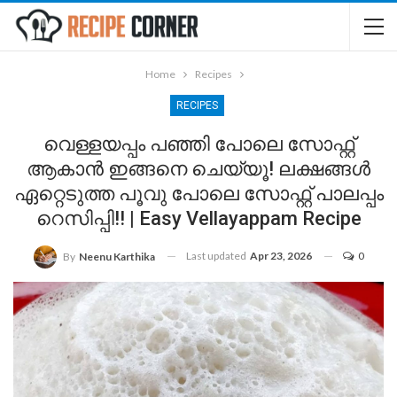
Home
Recipes
RECIPES
വെള്ളയപ്പം പഞ്ഞി പോലെ സോഫ്റ്റ്
ആകാൻ ഇങ്ങനെ ചെയ്യൂ! ലക്ഷങ്ങൾ
ഏറ്റെടുത്ത പൂവു പോലെ സോഫ്റ്റ് പാലപ്പം
റെസിപ്പി!! | Easy Vellayappam Recipe
Last updated
Apr 23, 2026
0
By
Neenu Karthika