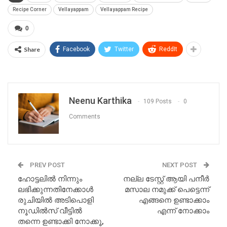
Recipe Corner
Vellayappam
Vellayappam Recipe
0
Share
Facebook
Twitter
ReddIt
Neenu Karthika
109 Posts
0
Comments
PREV POST
NEXT POST
ഹോട്ടലിൽ നിന്നും
നല്ല ടേസ്റ്റ് ആയി പനീർ
ലഭിക്കുന്നതിനേക്കാൾ
മസാല നമുക്ക് പെട്ടെന്ന്
രുചിയിൽ അടിപൊളി
എങ്ങനെ ഉണ്ടാക്കാം
നൂഡിൽസ് വീട്ടിൽ
എന്ന് നോക്കാം
തന്നെ ഉണ്ടാക്കി നോക്കൂ,