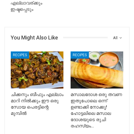
എല്ലാവര്ക്കും
ഇഷ്ടപ്പെടും
You Might Also Like
All
RECIPES
RECIPES
ചിക്കനും ബീഫും എല്ലാം
മസാലദോശ ഒരു തവണ
മാറി നിൽക്കും ഈ ഒരു
ഇതുപോലെ ഒന്ന്
സോയ പെരട്ടിന്റെ
ഉണ്ടാക്കി നോക്കൂ!
മുമ്പിൽ
ഹോട്ടലിലെ മസാല
ദോശയുടെ രുചി
രഹസ്യം…