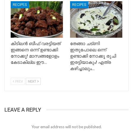
RECIPES
RECIPES
കിടിലൻ ബീഫ് വരട്ടിയത്
തേങ്ങാ ചട്ണി
ഇങ്ങനെ ഒന്ന് ഉണ്ടാക്കി
ഇതുപോലെ ഒന്ന്
നോക്കൂ! മാസങ്ങളോളം
ഉണ്ടാക്കി നോക്കൂ രുചി
കേടാകില്ല ഈ…
ഇരട്ടിയാകും! എത്ര
കഴിച്ചാലും…
PREV
NEXT
LEAVE A REPLY
Your email address will not be published.