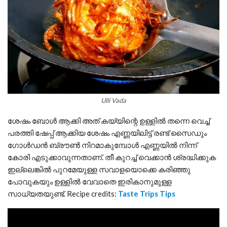
Ulli Vada
ശേഷം ബോൾ ആക്കി അത് കയ്യിന്റെ ഉള്ളിൽ തന്നെ വെച്ച്
പരത്തി ഷേപ്പ് ആക്കിയ ശേഷം എണ്ണയിലിട്ട് രണ്ട് സൈഡും
ഗോൾഡൻ ബ്രൗൺ നിറമാകുമ്പോൾ എണ്ണയിൽ നിന്ന്
കോരി എടുക്കാവുന്നതാണ്. തീ കുറച്ച് വെക്കാൻ ശ്രദ്ധിക്കുക
ഇല്ലെങ്കിൽ പുറമേയുള്ള സവാളയൊക്കെ കരിഞ്ഞു
പോവുകയും ഉള്ളിൽ വേവാതെ ഇരികാനുമുള്ള
സാധ്യതയുണ്ട്. Recipe credits:
Taste Trips Tips