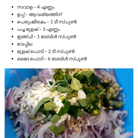
സവാള – 4 എണ്ണം
ഉപ്പ് – ആവശ്യത്തിന്
പെരുംജീരകം – 1 ടീ സ്പൂൺ
പച്ച മുളക് – 3 എണ്ണം
ഇഞ്ചി – 1 ടേബിൾ സ്പൂൺ
വേപ്പില
മുളക് പൊടി – 2 ടീ സ്പൂൺ
മൈദ പൊടി – 6 ടേബിൾ സ്പൂൺ