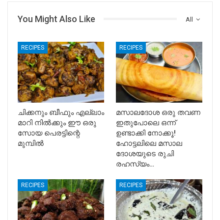
You Might Also Like
All
RECIPES
RECIPES
ചിക്കനും ബീഫും എല്ലാം
മസാലദോശ ഒരു തവണ
മാറി നിൽക്കും ഈ ഒരു
ഇതുപോലെ ഒന്ന്
സോയ പെരട്ടിന്റെ
ഉണ്ടാക്കി നോക്കൂ!
മുമ്പിൽ
ഹോട്ടലിലെ മസാല
ദോശയുടെ രുചി
രഹസ്യം…
RECIPES
RECIPES