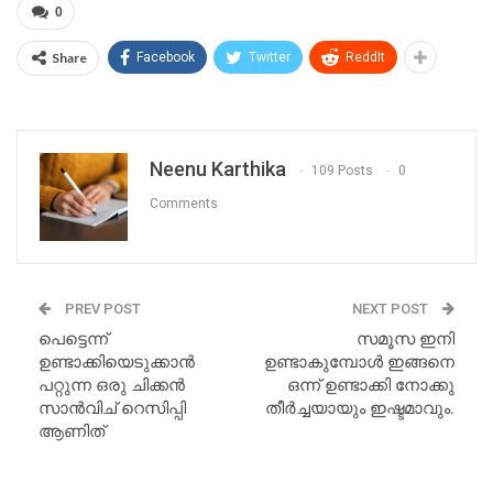
0
Share
Facebook
Twitter
ReddIt
Neenu Karthika
109 Posts
0
Comments
PREV POST
NEXT POST
പെട്ടെന്ന്
സമൂസ ഇനി
ഉണ്ടാക്കിയെടുക്കാൻ
ഉണ്ടാകുമ്പോൾ ഇങ്ങനെ
പറ്റുന്ന ഒരു ചിക്കൻ
ഒന്ന് ഉണ്ടാക്കി നോക്കു
സാൻവിച് റെസിപ്പി
തീർച്ചയായും ഇഷ്ടമാവും.
ആണിത്