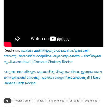
Read also:
തേങ്ങാ ചട്ണി ഇതുപോലെ ഒന്ന് ഉണ്ടാക്കി
നോക്കൂ! ഇതാണ് ഹോട്ടലിലെ തൂവെള്ള തേങ്ങ ചട്ണിയുടെ
രുചി രഹസ്യം!! | Coconut Chutney Recipe
പഴുത്ത നേന്ത്രപ്പഴം കൊണ്ട് രുചിയൂറും വിഭവം ഇതുപോലെ
ഒന്ന് ഉണ്ടാക്കി നോക്കൂ! പാത്രം ഠപ്പേന്ന് കാലിയാകും!! | Easy
Banana Barfi Recipe
Recipe Corner
Snack
Snack Recipe
ulli vada
Veg Recipe