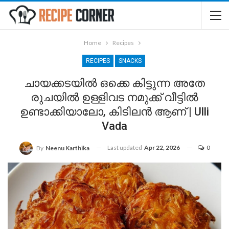
Home
Recipes
RECIPES
SNACKS
ചായക്കടയിൽ ഒക്കെ കിട്ടുന്ന അതേ
രുചയിൽ ഉള്ളിവട നമുക്ക് വീട്ടിൽ
ഉണ്ടാക്കിയാലോ, കിടിലൻ ആണ് | Ulli
Vada
Last updated
Apr 22, 2026
0
By
Neenu Karthika