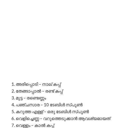
അരിപ്പൊടി – നാല് കപ്പ്
തേങ്ങാപ്പാൽ – രണ്ട് കപ്പ്
മുട്ട – രണ്ടെണ്ണം
പഞ്ചസാര – 10 ടേബിൾ സ്പൂൺ
കറുത്ത എള്ള് – ഒരു ടേബിൾ സ്പൂൺ
വെളിച്ചെണ്ണ – വറുത്തെടുക്കാൻ ആവശ്യമായത്
വെള്ളം – കാൽ കപ്പ്