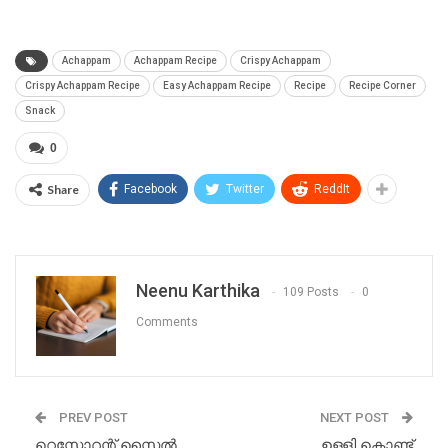
Achappam
Achappam Recipe
Crispy Achappam
Crispy Achappam Recipe
Easy Achappam Recipe
Recipe
Recipe Corner
Snack
0
Share
Facebook
Twitter
ReddIt
Neenu Karthika
109 Posts
0
Comments
PREV POST
NEXT POST
റെസ്റ്റോറന്റ് സ്റ്റൈൽ
ഉള്ളി കൊണ്ട്