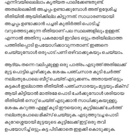
എന്നിവയിലെല്ലാം കൃത്യത പാലിക്കേണ്ടതുണ്ട്.
അതല്ലെങ്കിൽ അച്ചപ്പം ഉണ്ടാക്കുമ്പോൾ അത് ഉദ്ദേശിച്ച
രീതിയിൽ ആയിരിക്കില്ല കിട്ടുന്നത്. സാധാരണയായി
അച്ചപ്പം ഉണ്ടാക്കാൻ പച്ചരി കുതിർത്തി പൊടിച്ച്
വറുത്തെടുക്കുന്ന രീതിയാണ് പല സ്ഥലങ്ങളിലും ഉള്ളത്.
എന്നാൽ അതിനു പകരമായി ഇവിടെ ഒട്ടും തരിയില്ലാത്ത
പത്തിരിപ്പൊടി ഉപയോഗിക്കാവുന്നതാണ്. ഇങ്ങനെ
ചെയ്യുമ്പോൾ ഒരുപാട് പണി ഒഴിവാക്കുകയും ചെയ്യാം.
ആദ്യം തന്നെ വലിപ്പമുള്ള ഒരു പാത്രം എടുത്ത് അതിലേക്ക്
മുട്ട പൊട്ടിച്ചൊഴിക്കുക. ശേഷം പഞ്ചസാര കൂടി ചേർത്ത്
നല്ലതുപോലെ ബീറ്റ് ചെയ്ത് എടുക്കണം. അതായത് ഒട്ടും
കട്ടകൾ ഇല്ലാത്ത രീതിയിൽ പഞ്ചസാരയും മുട്ടയും മിക്സ്
ആയി കിട്ടിയാൽ മാത്രമേ പൊടി ചേർക്കുമ്പോൾ ശരിയായ
രീതിയിൽ സെറ്റ് ചെയ്ത് എടുക്കാൻ സാധിക്കുകയുള്ളൂ.
ശേഷം കറുത്ത എള്ള് കൂടി ഈയൊരു കൂട്ടിലേക്ക് ചേർത്ത്
നല്ലതുപോലെ മിക്സ് ചെയ്യുക. എടുത്തുവച്ച പൊടി
കുറേശ്ശെയായി മുട്ടയുടെ കൂട്ടിലേക്ക് ഇട്ട് ഒരു തവി
ഉപയോഗിച്ച് ഒട്ടും കട്ട പിടിക്കാതെ ഇളക്കി കൊടുക്കുക.