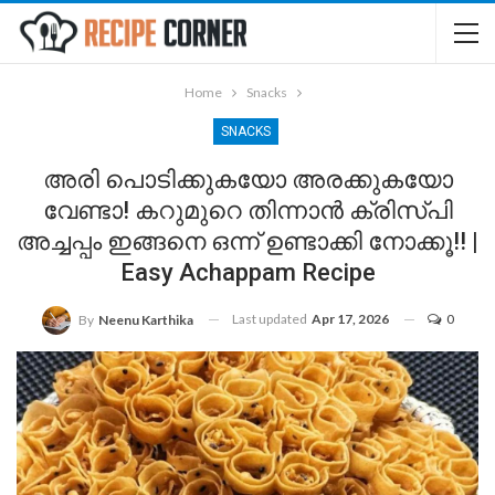
Home
Snacks
SNACKS
അരി പൊടിക്കുകയോ അരക്കുകയോ
വേണ്ടാ! കറുമുറെ തിന്നാൻ ക്രിസ്‌പി
അച്ചപ്പം ഇങ്ങനെ ഒന്ന് ഉണ്ടാക്കി നോക്കൂ!! |
Easy Achappam Recipe
Last updated
Apr 17, 2026
0
By
Neenu Karthika