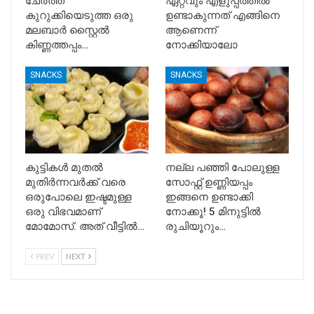
ചേർത്ത്
ഏറ്റവും എളുപ്പത്തിൽ
കുറുക്കിയെടുത്ത ഒരു
ഉണ്ടാകുന്നത് എങ്ങിനെ
മലബാർ സ്റ്റൈൽ
ആണെന്ന്
കിണ്ണത്തപ്പം…
നോക്കിയാലോ
SNACKS
SNACKS
കുട്ടികൾ മുതൽ
നല്ല പഞ്ഞി പോലുള്ള
മുതിർന്നവർക്ക് വരെ
സോഫ്റ്റ് ഉണ്ണിയപ്പം
ഒരുപോലെ ഇഷ്ടമുള്ള
ഇങ്ങനെ ഉണ്ടാക്കി
ഒരു വിഭവമാണ്
നോക്കൂ! 5 മിനുട്ടിൽ
മോമോസ്. അത് വീട്ടിൽ…
രുചിയൂറും…
PREV
NEXT