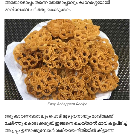
അതോടൊപ്പം തന്നെ തേങ്ങാപ്പാലും കുറേശ്ശെയായി
മാവിലേക്ക് ചേർത്തു കൊടുക്കാം.
Easy Achappam Recipe
ഒരു കാരണവശാലും പൊടി മുഴുവനായും മാവിലേക്ക്
ചേർത്തു കൊടുക്കരുത്. ഇങ്ങനെ ചെയ്താൽ മാവ് കട്ടപിടിച്ച്
അച്ചപ്പം ഉണ്ടാക്കുമ്പോൾ ശരിയായ രീതിയിൽ കിട്ടാത്ത