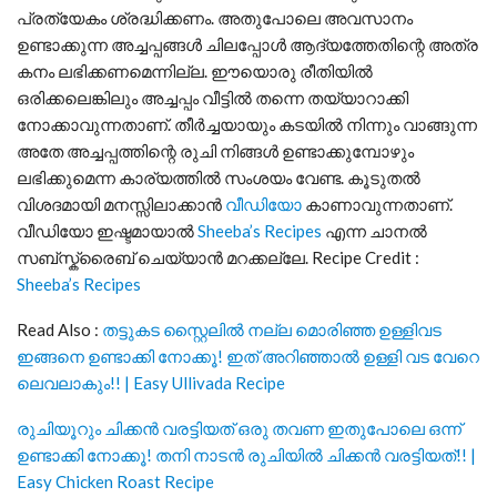
പ്രത്യേകം ശ്രദ്ധിക്കണം. അതുപോലെ അവസാനം
ഉണ്ടാക്കുന്ന അച്ചപ്പങ്ങൾ ചിലപ്പോൾ ആദ്യത്തേതിന്റെ അത്ര
കനം ലഭിക്കണമെന്നില്ല. ഈയൊരു രീതിയിൽ
ഒരിക്കലെങ്കിലും അച്ചപ്പം വീട്ടിൽ തന്നെ തയ്യാറാക്കി
നോക്കാവുന്നതാണ്. തീർച്ചയായും കടയിൽ നിന്നും വാങ്ങുന്ന
അതേ അച്ചപ്പത്തിന്റെ രുചി നിങ്ങൾ ഉണ്ടാക്കുമ്പോഴും
ലഭിക്കുമെന്ന കാര്യത്തിൽ സംശയം വേണ്ട. കൂടുതൽ
വിശദമായി മനസ്സിലാക്കാൻ
വീഡിയോ
കാണാവുന്നതാണ്.
വീഡിയോ ഇഷ്ടമായാൽ
Sheeba’s Recipes
എന്ന ചാനൽ
സബ്സ്ക്രൈബ് ചെയ്യാൻ മറക്കല്ലേ. Recipe Credit :
Sheeba’s Recipes
Read Also :
തട്ടുകട സ്റ്റൈലിൽ നല്ല മൊരിഞ്ഞ ഉള്ളിവട
ഇങ്ങനെ ഉണ്ടാക്കി നോക്കൂ! ഇത് അറിഞ്ഞാൽ ഉള്ളി വട വേറെ
ലെവലാകും!! | Easy Ullivada Recipe
രുചിയൂറും ചിക്കൻ വരട്ടിയത് ഒരു തവണ ഇതുപോലെ ഒന്ന്
ഉണ്ടാക്കി നോക്കൂ! തനി നാടൻ രുചിയിൽ ചിക്കൻ വരട്ടിയത്!! |
Easy Chicken Roast Recipe