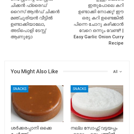
ചിക്കൻ ഫ്രൈഡ്
ഇതുപോലെ കറി
റൈസ് ആൻഡ് ചിക്കൻ
ഉണ്ടാക്കി നോക്കൂ! ഈ
മഞ്ചൂരിയൻ വീട്ടിൽ
ഒരു കറി ഉണ്ടെങ്കിൽ
ഉണ്ടാക്കിയാലോ,
പിന്നെ ചോറു കഴിക്കാൻ
അടിപൊളി ടേസ്റ്റ്
വേറെ ഒന്നും വേണ്ട!! |
ആണുട്ടോ
Easy Garlic Onion Curry
Recipe
You Might Also Like
All
SNACKS
SNACKS
ശർക്കരപ്പാനി ഒക്കെ
നല്ല സോഫ്റ്റ്‌ വട്ടയപ്പം