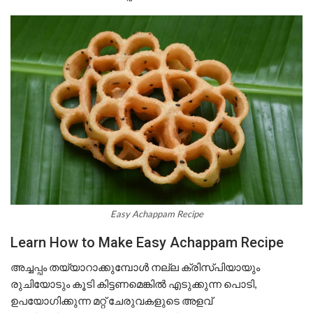
Easy Achappam Recipe
Learn How to Make Easy Achappam Recipe
അച്ചപ്പം തയ്യാറാക്കുമ്പോൾ നല്ല ക്രിസ്പിയായും
രുചിയോടും കൂടി കിട്ടണമെങ്കിൽ എടുക്കുന്ന പൊടി,
ഉപയോഗിക്കുന്ന മറ്റ് ചേരുവകളുടെ അളവ്