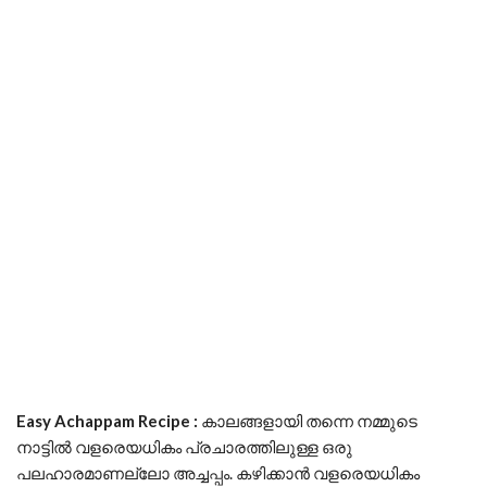
Easy Achappam Recipe :
കാലങ്ങളായി തന്നെ നമ്മുടെ
നാട്ടിൽ വളരെയധികം പ്രചാരത്തിലുള്ള ഒരു
പലഹാരമാണല്ലോ അച്ചപ്പം. കഴിക്കാൻ വളരെയധികം