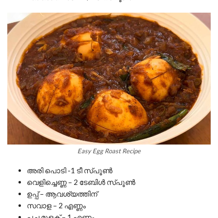
Easy Egg Roast Recipe
അരി പൊടി -1 ടീ സ്പൂൺ
വെളിച്ചെണ്ണ – 2 ടേബിൾ സ്പൂൺ
ഉപ്പ് – ആവശ്യത്തിന്
സവാള – 2 എണ്ണം
പച്ച മുളക് – 1 എണ്ണം