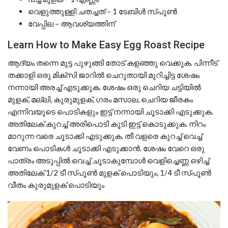
വെളുത്തുള്ളി ചതച്ചത് – 1 ടേബിൾ സ്പൂൺ
വേപ്പില – ആവശ്യത്തിന്
Learn How to Make Easy Egg Roast Recipe
ആദ്യം തന്നെ മുട്ട പുഴുങ്ങി തോട് കളഞ്ഞു വെക്കുക. പിന്നീട്
തക്കാളി ഒരു മിക്സി ജാറിൽ ചെറുതായി മുറിച്ചിട്ട ശേഷം
നന്നായി അരച്ച് എടുക്കുക. ശേഷം ഒരു ചെറിയ ചട്ടിയിൽ
മുളക്, മല്ലി, കുരുമുളക്, ഗരം മസാല, ചെറിയ ജീരകം
എന്നിവയുടെ പൊടികളും ഇട്ട് നന്നായി ചൂടാക്കി എടുക്കുക.
അതിലേക് കുറച്ച് അരിപൊടി കൂടി ഇട്ട് കൊടുക്കുക. നിറം
മാറുന്ന വരെ ചൂടാക്കി എടുക്കുക. തീ വളരെ കുറച്ച് വെച്ച്
വേണം പൊടികൾ ചൂടാക്കി എടുക്കാൻ. ശേഷം വേറെ ഒരു
പാത്രം അടുപ്പിൽ വെച്ച് ചൂടാകുമ്പോൾ വെളിച്ചെണ്ണ ഒഴിച്ച്
അതിലേക് 1/2 ടീ സ്പൂൺ മുളക് പൊടിയും, 1/4 ടീ സ്പൂൺ
വീതം കുരുമുളക് പൊടിയും