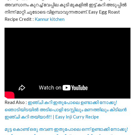
അവസാനം കുറച്ച് വേപ്പില കൂടി മുകളിൽ ഇട്ട് കറി അടുപ്പിൽ
നിന്ന് മാറ്റി ചൂടോടെ വിളമ്പാവുന്നതാണ്. Easy Egg Roast
Recipe Credit :
Kannur kitchen
Read Also :
ഇഞ്ചി കറി ഇതുപോലെ ഉണ്ടാക്കി നോക്കൂ!
ഞൊടിയിടയിൽ അടിപൊളി ടേസ്റ്റിലും മണത്തിലും കിടിലൻ
ഇഞ്ചി കറി തയ്യാർ!! | Easy Inji Curry Recipe
മുട്ട കൊണ്ട് ഒരു തവണ ഇതുപോലെ ഒന്ന് ഉണ്ടാക്കി നോക്കൂ!