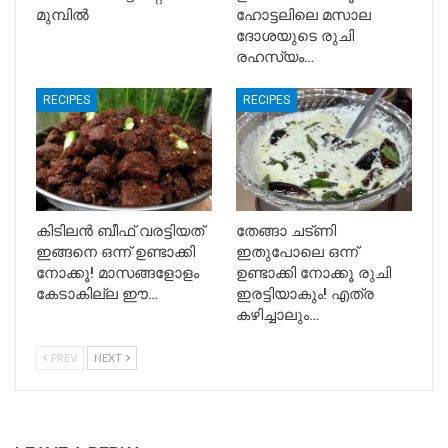
മുമ്പിൽ
ഹോട്ടലിലെ മസാല
ദോശയുടെ രുചി
രഹസ്യം…
RECIPES
RECIPES
കിടിലൻ ബീഫ് വരട്ടിയത്
തേങ്ങാ ചട്ണി
ഇങ്ങനെ ഒന്ന് ഉണ്ടാക്കി
ഇതുപോലെ ഒന്ന്
നോക്കൂ! മാസങ്ങളോളം
ഉണ്ടാക്കി നോക്കൂ രുചി
കേടാകില്ല ഈ…
ഇരട്ടിയാകും! എത്ര
കഴിച്ചാലും…
PREV
NEXT