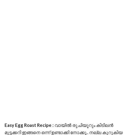
Easy Egg Roast Recipe :
വായിൽ രുചിയൂറും കിടിലൻ
മുട്ടക്കറി ഇങ്ങനെ ഒന്ന് ഉണ്ടാക്കി നോക്കൂ.. നല്ല കുറുകിയ