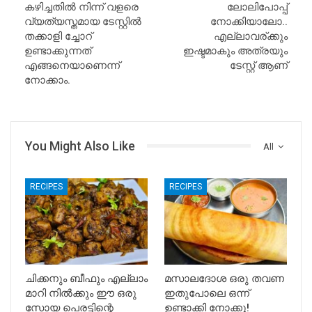
കഴിച്ചതിൽ നിന്ന് വളരെ
ലോലിപോപ്പ്
വ്യത്യസ്തമായ ടേസ്റ്റിൽ
നോക്കിയാലോ..
തക്കാളി ച്ചോറ്
എല്ലാവര്ക്കും
ഉണ്ടാക്കുന്നത്
ഇഷ്ടമാകും അത്രയും
എങ്ങനെയാണെന്ന്
ടേസ്റ്റ് ആണ്
നോക്കാം.
You Might Also Like
All
RECIPES
RECIPES
ചിക്കനും ബീഫും എല്ലാം
മസാലദോശ ഒരു തവണ
മാറി നിൽക്കും ഈ ഒരു
ഇതുപോലെ ഒന്ന്
സോയ പെരട്ടിന്റെ
ഉണ്ടാക്കി നോക്കൂ!