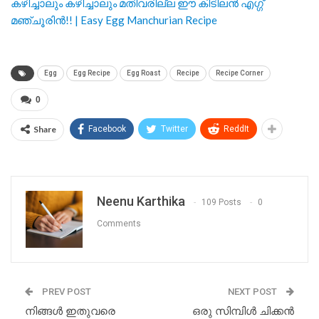
കഴിച്ചാലും കഴിച്ചാലും മതിവരില്ല ഈ കിടിലൻ എഗ്ഗ്
മഞ്ചൂരിൻ!! | Easy Egg Manchurian Recipe
Egg
Egg Recipe
Egg Roast
Recipe
Recipe Corner
0
Share
Facebook
Twitter
ReddIt
Neenu Karthika
109 Posts
0
Comments
PREV POST
NEXT POST
നിങ്ങൾ ഇതുവരെ
ഒരു സിമ്പിൾ ചിക്കൻ