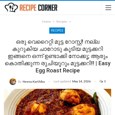
Home
Recipes
RECIPES
ഒരു വെറൈറ്റി മുട്ട റോസ്റ്റ്! നല്ല
കുറുകിയ ചാറോടു കൂടിയ മുട്ടക്കറി
ഇങ്ങനെ ഒന്ന് ഉണ്ടാക്കി നോക്കൂ; ആരും
കൊതിക്കുന്ന രുചിയൂറും മുട്ടക്കറി!! | Easy
Egg Roast Recipe
Last updated
May 14, 2026
0
By
Neenu Karthika