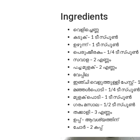
Ingredients
വെളിച്ചെണ്ണ
കടുക് – 1 ടീ സ്പൂൺ
ഉഴുന്ന് – 1 ടീ സ്പൂൺ
പെരുംജീരകം – 1/4 ടീ സ്പൂൺ
സവാള – 2 എണ്ണം
പച്ച മുളക് – 2 എണ്ണം
വേപ്പില
ഇഞ്ചി വെളുത്തുള്ളി പേസ്റ്റ് –
മഞ്ഞൾപൊടി – 1/4 ടീ സ്പൂൺ
മുളക് പൊടി – 1 ടീ സ്പൂൺ
ഗരം മസാല – 1/2 ടീ സ്പൂൺ
തക്കാളി – 3 എണ്ണം
ഉപ്പ് – ആവശ്യത്തിന്
ചോർ – 2 കപ്പ്