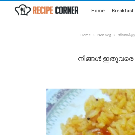
Home
Breakfast
Home
Non Veg
നിങ്ങൾ ഇത
നിങ്ങൾ ഇതുവരെ കഴ