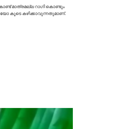
ണ്ട് മാത്രമല്ല റാഗി കൊണ്ടും
െയോ കൂടെ കഴിക്കാവുന്നതുമാണ്.