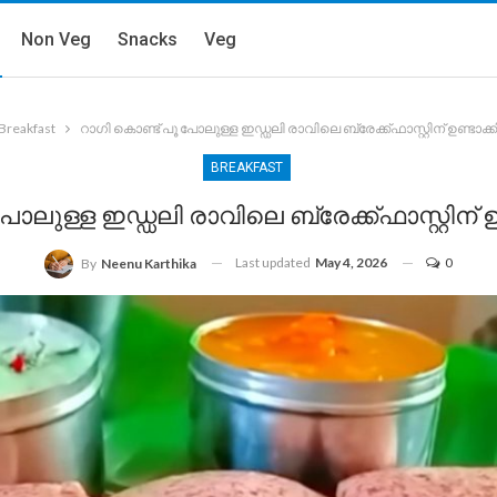
Non Veg
Snacks
Veg
Breakfast
റാഗി കൊണ്ട് പൂ പോലുള്ള ഇഡ്ഡലി രാവിലെ ബ്രേക്ക്ഫാസ്റ്റിന് ഉണ്ടാക
BREAKFAST
ോലുള്ള ഇഡ്ഡലി രാവിലെ ബ്രേക്ക്ഫാസ്റ്റിന്
Last updated
May 4, 2026
0
By
Neenu Karthika