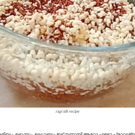
ragi idli recipe
രിയും, ഉഴുന്നും, ഉലുവയും ഇട്ട് നന്നായി ആറോ ഏഴോ പ്രാവശ്യ