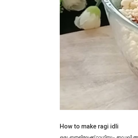
How to make ragi idli
ഒരു ബൗളിലേക്ക് റാഗിയും, ഇഡലി അ