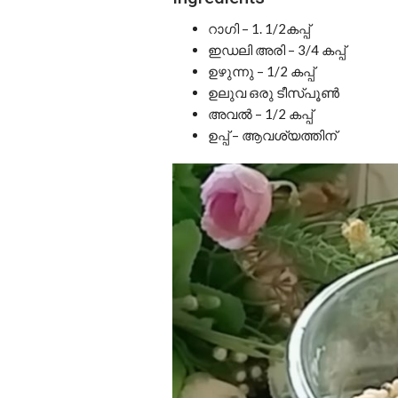
റാഗി – 1. 1/2കപ്പ്
ഇഡലി അരി – 3/4 കപ്പ്
ഉഴുന്നു – 1/2 കപ്പ്
ഉലുവ ഒരു ടീസ്പൂൺ
അവൽ – 1/2 കപ്പ്
ഉപ്പ് – ആവശ്യത്തിന്