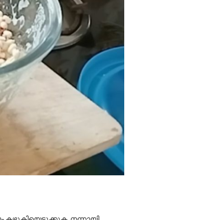
ം കഴുകിയെടുക്കുക. നന്നായി