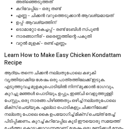
അരിഞ്ഞെടുത്തത്
കറിവേപ്പില – ഒരു തണ്ട്
എണ്ണ – ചിക്കൻ വറുത്തെടുക്കാൻ ആവശ്യമായത്
ഉപ്പ്- ആവശ്യത്തിന്
ടൊമാറ്റോ കെച്ചപ്പ് – രണ്ട് ടേബിൾ സ്പൂൺ
നാരങ്ങാനീര് – ഒരെണ്ണത്തിന്റെ പകുതി
വറ്റൽ മുളക് – രണ്ട് എണ്ണം
Learn How to Make Easy Chicken Kondattam
Recipe
ആദ്യം തന്നെ ചിക്കൻ നല്ലതുപോലെ കഴുകി
വൃത്തിയാക്കിയ ശേഷം ഒരു പാത്രത്തിലേക്ക് ഇടുക.
എടുത്തുവച്ച മുളകുപൊടിയിൽ നിന്ന് മുക്കാൽ ഭാഗവും,
കുറച്ചു മഞ്ഞൾ പൊടിയും, ഉപ്പും, ഇഞ്ചി വെളുത്തുള്ളി
പേസ്റ്റും, ഒരു നാരങ്ങ പിഴിഞ്ഞതും ഒഴിച്ച് നല്ലതുപോലെ
മിക്സ് ചെയ്യുക. എല്ലാ പൊടികളും ചിക്കനിലേക്ക്
നല്ലതു പോലെ കൈ ഉപയോഗിച്ച് മിക്സ് ചെയ്ത് തേച്ച്
പിടിപ്പിക്കണം. കുറച്ച് കറിവേപ്പില കൂടി ഈയൊരു സമയത്ത്
ചേർത്തു കൊടുക്കാവുന്നതാണ്. ശേഷം ഒരു മണിക്കൂർ നേരം