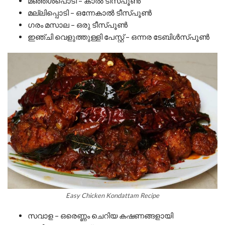
മഞ്ഞൾപൊടി – കാൽ ടീസ്പൂൺ
മല്ലിപ്പൊടി – ഒന്നേകാൽ ടീസ്പൂൺ
ഗരം മസാല – ഒരു ടീസ്പൂൺ
ഇഞ്ചി വെളുത്തുള്ളി പേസ്റ്റ് – ഒന്നര ടേബിൾസ്പൂൺ
Easy Chicken Kondattam Recipe
സവാള – ഒരെണ്ണം ചെറിയ കഷണങ്ങളായി