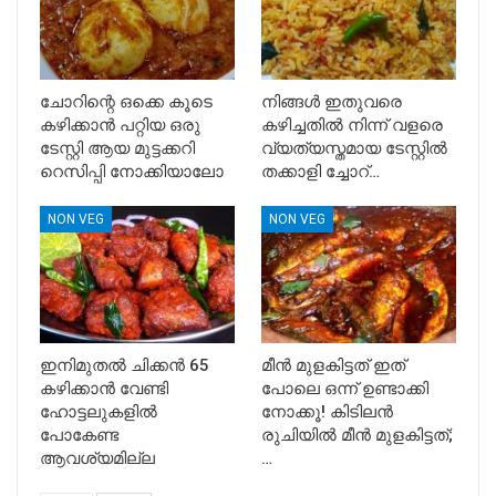
ചോറിന്റെ ഒക്കെ കൂടെ
നിങ്ങൾ ഇതുവരെ
കഴിക്കാൻ പറ്റിയ ഒരു
കഴിച്ചതിൽ നിന്ന് വളരെ
ടേസ്റ്റി ആയ മുട്ടക്കറി
വ്യത്യസ്തമായ ടേസ്റ്റിൽ
റെസിപ്പി നോക്കിയാലോ
തക്കാളി ച്ചോറ്…
NON VEG
NON VEG
ഇനിമുതൽ ചിക്കൻ 65
മീൻ മുളകിട്ടത് ഇത്
കഴിക്കാൻ വേണ്ടി
പോലെ ഒന്ന് ഉണ്ടാക്കി
ഹോട്ടലുകളിൽ
നോക്കൂ! കിടിലൻ
പോകേണ്ട
രുചിയിൽ മീൻ മുളകിട്ടത്;
ആവശ്യമില്ല
…