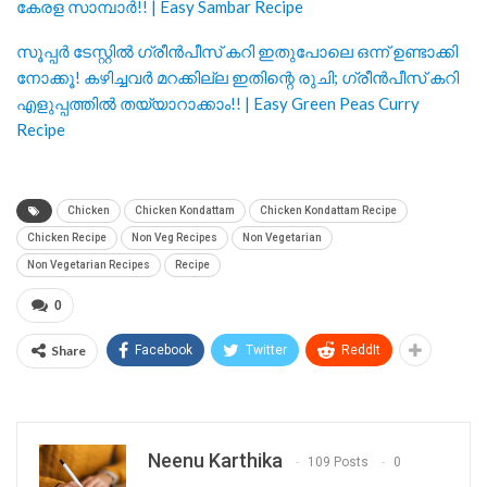
കേരള സാമ്പാർ!! | Easy Sambar Recipe
സൂപ്പർ ടേസ്റ്റിൽ ഗ്രീൻപീസ് കറി ഇതുപോലെ ഒന്ന് ഉണ്ടാക്കി
നോക്കൂ! കഴിച്ചവർ മറക്കില്ല ഇതിന്റെ രുചി; ഗ്രീൻപീസ് കറി
എളുപ്പത്തിൽ തയ്യാറാക്കാം!! | Easy Green Peas Curry
Recipe
Chicken
Chicken Kondattam
Chicken Kondattam Recipe
Chicken Recipe
Non Veg Recipes
Non Vegetarian
Non Vegetarian Recipes
Recipe
0
Share
Facebook
Twitter
ReddIt
Neenu Karthika
109 Posts
0