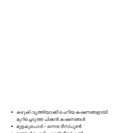
കഴുകി വൃത്തിയാക്കി ചെറിയ കഷണങ്ങളായി
മുറിച്ചെടുത്ത ചിക്കൻ കഷണങ്ങൾ
മുളകുപൊടി – ഒന്നര ടീസ്പൂൺ