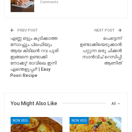
Comments
PREV POST
NEXT POST
എണ്ണ ഒട്ടും കുടിക്കാത്ത
പെട്ടെന്ന്
സോഫ്റ്റും പ്ലഫിയും
ഉണ്ടാക്കിയെടുക്കാൻ
ആയ കിടിലൻ റവ പൂരി
പറ്റുന്ന ഒരു ചിക്കൻ
ഇങ്ങനെ ഉണ്ടാക്കി
സാൻവിച് റെസിപ്പി
നോക്കൂ! രാവിലെ ഇനി
ആണിത്
എന്തെളുപ്പം!! | Easy
Poori Recipe
You Might Also Like
All
NON VEG
NON VEG