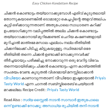
Easy Chicken Kondattam Recipe
ചിക്കൻ കൊണ്ടാട്ടം തയ്യാറാക്കുമ്പോൾ എരിവ് കൂടുതലായി
തോന്നുകയാണെങ്കിൽ ടൊമാറ്റോ കെച്ചപ്പിന്റെ അളവ് അല്പം
കൂട്ടി ഒഴിക്കാവുന്നതാണ്. അതുപോലെ സാധാരണ കറിക്ക്
ഉപയോഗിക്കുന്ന വലിപ്പത്തിൽ അല്ല ചിക്കൻ കൊണ്ടാട്ടം
തയ്യാറാക്കാനായി മുറിക്കേണ്ടത്. ചെറിയ കഷണങ്ങളായി
മുറിച്ചാൽ മാത്രമേ മസാല എല്ലാം നല്ല രീതിയിൽ
ചിക്കനിലേക്ക് പിടിച്ചു കിട്ടുകയുള്ളൂ. സ്ഥിരമായി ഒരേ
രീതിയിൽ തന്നെ ചിക്കൻ ഉണ്ടാക്കി നോക്കുന്നവർക്ക്
തീർച്ചയായും പരീക്ഷിച്ചു നോക്കാവുന്ന ഒരു വേറിട്ട വിഭവം
തന്നെയായിരിക്കും ചിക്കൻ കൊണ്ടാട്ടം എന്ന കാര്യത്തിൽ
സംശയം വേണ്ട. കൂടുതൽ വിശദമായി മനസ്സിലാക്കാൻ
വീഡിയോ
കാണാവുന്നതാണ്. വീഡിയോ ഇഷ്ടമായാൽ
Priya’s
Tasty World
എന്ന ചാനൽ സബ്സ്ക്രൈബ് ചെയ്യാൻ
മറക്കല്ലേ. Recipe Credit :
Priya’s Tasty World
Read Also :
സദ്യ സ്റ്റൈൽ നാടൻ സാമ്പാർ ഇതുപോലെ
ഒന്ന് ഉണ്ടാക്കി നോക്കൂ; അസാധ്യ രുചിയിൽ തനി നാടൻ